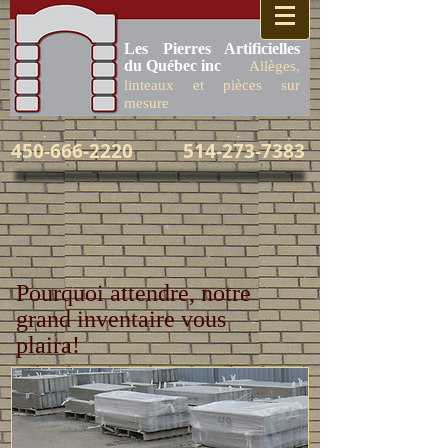
​Les Pierres Artificielles
du Québec inc
Allèges,
​
linteaux et pièces sur
mesure
450-666-2220
514-273-7383
Pourquoi attendre, notre
grand inventaire vous
plaira!