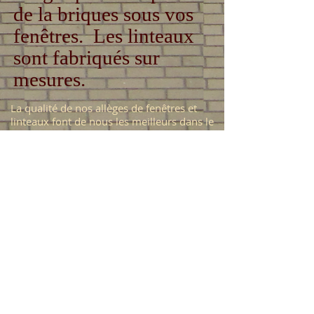
de la briques sous vos
fenêtres.
Les linteaux
sont fabriqués sur
mesures.
La qualité de nos allèges de fenêtres
et
linteaux font de nous les meilleurs dans le
domaine.
Pour tous vos projets de rénovation,
restauration ou rénovation, nous sommes
là pour vous servir!