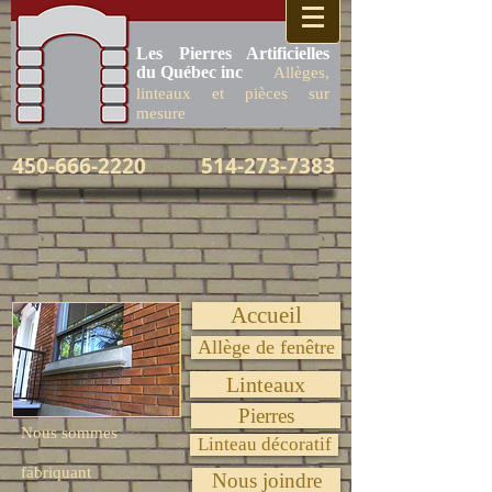
​Les Pierres Artificielles
du Québec inc
Allèges,
​
linteaux et pièces sur
mesure
450-666-2220
514-273-7383
Accueil
Allège de fenêtre
Linteaux
Pierres
Nous sommes
Linteau décoratif
fabriquant
Nous joindre